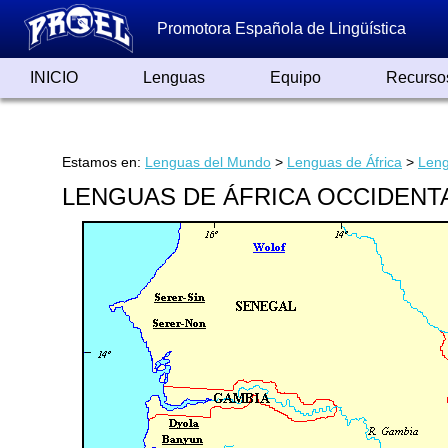
Promotora Española de Lingüística
INICIO
Lenguas
Equipo
Recurso
Lenguas de España
Lenguas del Mundo
Alfabetos ayer y hoy
Grandes Traductores
Qumrán
Colaboradores
Reconocimientos
Artículos
Cursos
Enlaces
Estamos en:
Lenguas del Mundo
>
Lenguas de África
>
Leng
LENGUAS DE ÁFRICA OCCIDENT