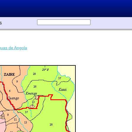
s
uas de Angola