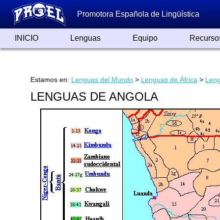
Promotora Española de Lingüística
INICIO
Lenguas
Equipo
Recurso
Lenguas de España
Lenguas del Mundo
Alfabetos ayer y hoy
Grandes Traductores
Qumrán
Colaboradores
Reconocimientos
Artículos
Cursos
Enlaces
Estamos en:
Lenguas del Mundo
>
Lenguas de África
>
Leng
LENGUAS DE ANGOLA