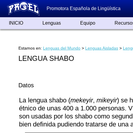
Promotora Española de Lingüística
INICIO
Lenguas
Equipo
Recurso
Lenguas de España
Lenguas del Mundo
Alfabetos ayer y hoy
Grandes Traductores
Qumrán
Colaboradores
Reconocimientos
Artículos
Cursos
Enlaces
Estamos en:
Lenguas del Mundo
>
Lenguas Aisladas
>
Leng
LENGUA SHABO
Datos
La lengua shabo (
mekeyir
,
mikeyir
) se 
étnico de unas 400 a 1.000 personas. V
son usadas por los shabo como segundas
bien definida pudiendo tratarse de una a