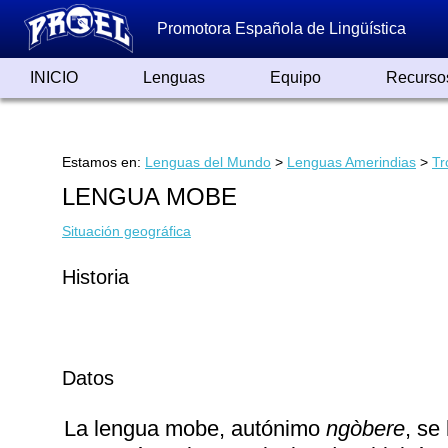
Promotora Española de Lingüística
INICIO
Lenguas
Equipo
Recurso
Lenguas de España
Lenguas del Mundo
Alfabetos ayer y hoy
Grandes Traductores
Qumrán
Colaboradores
Reconocimientos
Artículos
Cursos
Enlaces
Estamos en:
Lenguas del Mundo
>
Lenguas Amerindias
>
Tr
LENGUA MOBE
Situación geográfica
Historia
Datos
La lengua mobe, autónimo
ngòbere
, se