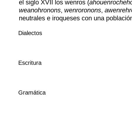
el siglo XVII los wenros (
ahouenrocheh
weanohronons
,
wenroronons
,
awenrehr
neutrales e iroqueses con una població
Dialectos
Escritura
Gramática