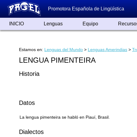
Promotora Española de Lingüística
INICIO
Lenguas
Equipo
Recurso
Lenguas de España
Lenguas del Mundo
Alfabetos ayer y hoy
Grandes Traductores
Qumrán
Colaboradores
Reconocimientos
Artículos
Cursos
Enlaces
Estamos en:
Lenguas del Mundo
>
Lenguas Amerindias
>
Tr
LENGUA PIMENTEIRA
Historia
Datos
La lengua pimenteira se habló en Piauí, Brasil.
Dialectos