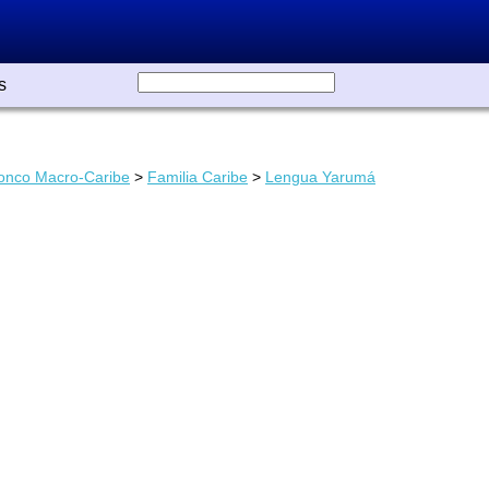
s
onco Macro-Caribe
>
Familia Caribe
>
Lengua Yarumá