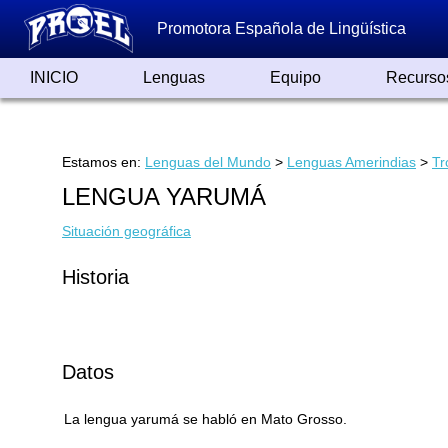
Promotora Española de Lingüística
INICIO
Lenguas
Equipo
Recurso
Lenguas de España
Lenguas del Mundo
Alfabetos ayer y hoy
Grandes Traductores
Qumrán
Colaboradores
Reconocimientos
Artículos
Cursos
Enlaces
Estamos en:
Lenguas del Mundo
>
Lenguas Amerindias
>
Tr
LENGUA YARUMÁ
Situación geográfica
Historia
Datos
La lengua yarumá se habló en Mato Grosso.