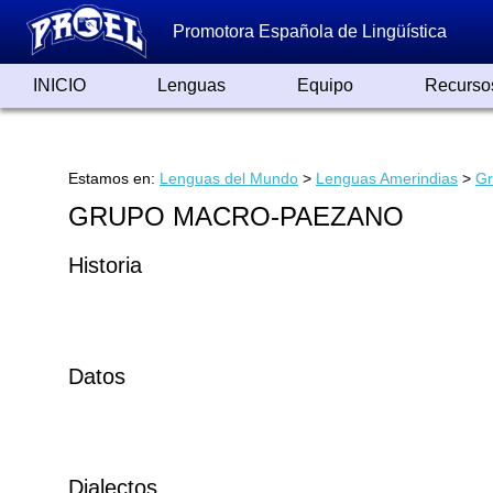
Promotora Española de Lingüística
INICIO
Lenguas
Equipo
Recurso
Lenguas de España
Lenguas del Mundo
Alfabetos ayer y hoy
Grandes Traductores
Qumrán
Colaboradores
Reconocimientos
Artículos
Cursos
Enlaces
Estamos en:
Lenguas del Mundo
>
Lenguas Amerindias
>
Gr
GRUPO MACRO-PAEZANO
Historia
Datos
Dialectos