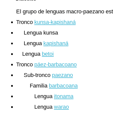
El grupo de lenguas macro-paezano está
Tronco
kunsa-kapishaná
Lengua kunsa
Lengua
kapishaná
Lengua
betoi
Tronco
páez-barbacoano
Sub-tronco
paezano
Familia
barbacoana
Lengua
itonama
Lengua
warao