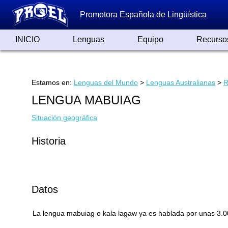
Promotora Española de Lingüística
INICIO
Lenguas
Equipo
Recurso
Lenguas de España
Lenguas del Mundo
Alfabetos ayer y hoy
Grandes Traductores
Qumrán
Colaboradores
Reconocimientos
Artículos
Cursos
Enlaces
Estamos en:
Lenguas del Mundo
>
Lenguas Australianas
>
R
LENGUA MABUIAG
Situación geográfica
Historia
Datos
La lengua mabuiag o kala lagaw ya es hablada por unas 3.0