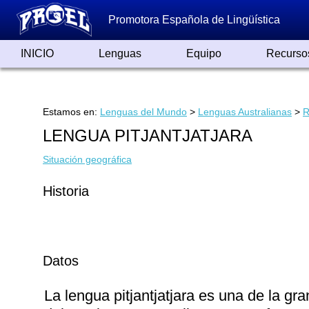
Promotora Española de Lingüística
INICIO
Lenguas
Equipo
Recurso
Lenguas de España
Lenguas del Mundo
Alfabetos ayer y hoy
Grandes Traductores
Qumrán
Colaboradores
Reconocimientos
Artículos
Cursos
Enlaces
Estamos en:
Lenguas del Mundo
>
Lenguas Australianas
>
R
LENGUA PITJANTJATJARA
Situación geográfica
Historia
Datos
La lengua pitjantjatjara es una de la gr