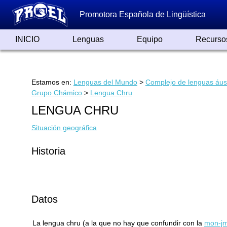
Promotora Española de Lingüística
INICIO
Lenguas
Equipo
Recurso
Lenguas de España
Lenguas del Mundo
Alfabetos ayer y hoy
Grandes Traductores
Qumrán
Colaboradores
Reconocimientos
Artículos
Cursos
Enlaces
Estamos en:
Lenguas del Mundo
>
Complejo de lenguas áus
Grupo Chámico
>
Lengua Chru
LENGUA CHRU
Situación geográfica
Historia
Datos
La lengua chru (a la que no hay que confundir con la
mon-j