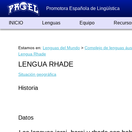
Promotora Española de Lingüística
INICIO
Lenguas
Equipo
Recurso
Lenguas de España
Lenguas del Mundo
Alfabetos ayer y hoy
Grandes Traductores
Qumrán
Colaboradores
Reconocimientos
Artículos
Cursos
Enlaces
Estamos en:
Lenguas del Mundo
>
Complejo de lenguas áus
Lengua Rhade
LENGUA RHADE
Situación geográfica
Historia
Datos