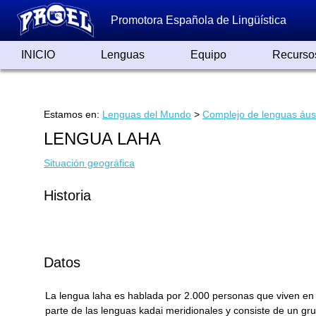
Promotora Española de Lingüística
INICIO
Lenguas
Equipo
Recurso
Lenguas de España
Lenguas del Mundo
Alfabetos ayer y hoy
Grandes Traductores
Qumrán
Colaboradores
Reconocimientos
Artículos
Cursos
Enlaces
Estamos en:
Lenguas del Mundo
>
Complejo de lenguas áus
LENGUA LAHA
Situación geográfica
Historia
Datos
La lengua laha es hablada por 2.000 personas que viven en 
parte de las lenguas kadai meridionales y consiste de un gr