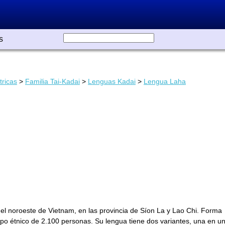
s
tricas
>
Familia Tai-Kadai
>
Lenguas Kadai
>
Lengua Laha
el noroeste de Vietnam, en las provincia de Síon La y Lao Chi. Forma
upo étnico de 2.100 personas. Su lengua tiene dos variantes, una en u