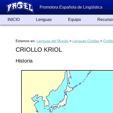
Promotora Española de Lingüística
INICIO
Lenguas
Equipo
Recurso
Lenguas de España
Lenguas del Mundo
Alfabetos ayer y hoy
Grandes Traductores
Qumrán
Colaboradores
Reconocimientos
Artículos
Cursos
Enlaces
Estamos en:
Lenguas del Mundo
>
Lenguas Criollas
>
Crioll
CRIOLLO KRIOL
Historia