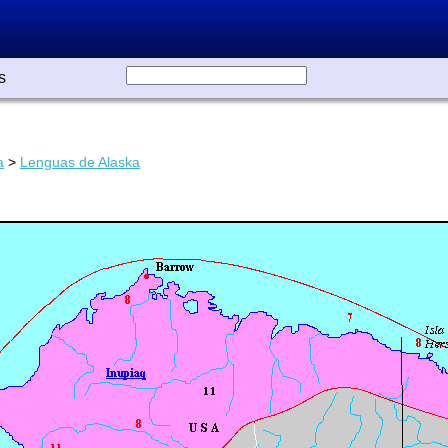
s
a
>
Lenguas de Alaska