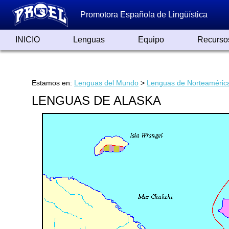
Promotora Española de Lingüística
INICIO
Lenguas
Equipo
Recurso
Lenguas de España
Lenguas del Mundo
Alfabetos ayer y hoy
Grandes Traductores
Qumrán
Colaboradores
Reconocimientos
Artículos
Cursos
Enlaces
Estamos en:
Lenguas del Mundo
>
Lenguas de Norteaméric
LENGUAS DE ALASKA