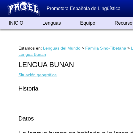
Promotora Española de Lingüística
INICIO
Lenguas
Equipo
Recurso
Lenguas de España
Lenguas del Mundo
Alfabetos ayer y hoy
Grandes Traductores
Qumrán
Colaboradores
Reconocimientos
Artículos
Cursos
Enlaces
Estamos en:
Lenguas del Mundo
>
Familia Sino-Tibetana
>
Lengua Bunan
LENGUA BUNAN
Situación geográfica
Historia
Datos