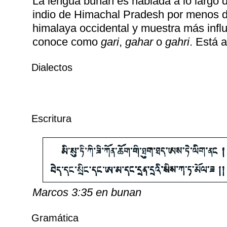
La lengua bunan es hablada a lo largo d
indio de Himachal Pradesh por menos d
himalaya occidental y muestra más infl
conoce como
gari
,
gahar
o
gahri
. Está
Dialectos
Escritura
Marcos 3:35 en bunan
Gramática