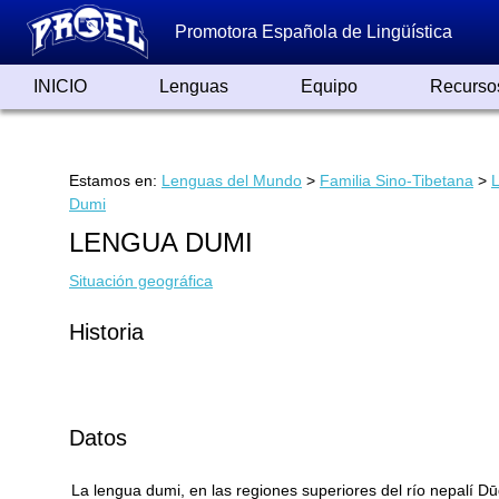
Promotora Española de Lingüística
INICIO
Lenguas
Equipo
Recurso
Lenguas de España
Lenguas del Mundo
Alfabetos ayer y hoy
Grandes Traductores
Qumrán
Colaboradores
Reconocimientos
Artículos
Cursos
Enlaces
Estamos en:
Lenguas del Mundo
>
Familia Sino-Tibetana
>
Dumi
LENGUA DUMI
Situación geográfica
Historia
Datos
La lengua dumi, en las regiones superiores del río nepalí 