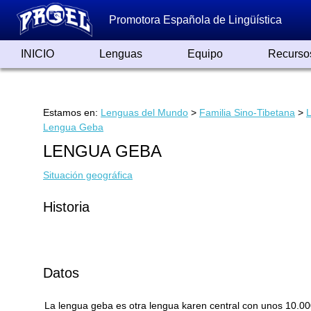
Promotora Española de Lingüística
INICIO
Lenguas
Equipo
Recurso
Lenguas de España
Lenguas del Mundo
Alfabetos ayer y hoy
Grandes Traductores
Qumrán
Colaboradores
Reconocimientos
Artículos
Cursos
Enlaces
Estamos en:
Lenguas del Mundo
>
Familia Sino-Tibetana
>
Lengua Geba
LENGUA GEBA
Situación geográfica
Historia
Datos
La lengua geba es otra lengua karen central con unos 10.00