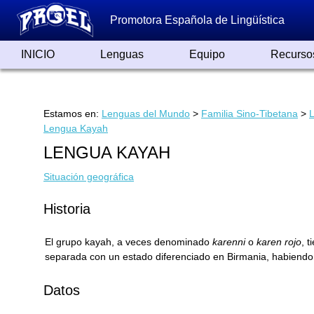
Promotora Española de Lingüística
INICIO
Lenguas
Equipo
Recurso
Lenguas de España
Lenguas del Mundo
Alfabetos ayer y hoy
Grandes Traductores
Qumrán
Colaboradores
Reconocimientos
Artículos
Cursos
Enlaces
Estamos en:
Lenguas del Mundo
>
Familia Sino-Tibetana
>
Lengua Kayah
LENGUA KAYAH
Situación geográfica
Historia
El grupo kayah, a veces denominado
karenni
o
karen rojo
, 
separada con un estado diferenciado en Birmania, habiendo 
Datos