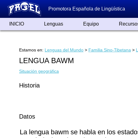
Promotora Española de Lingüística
INICIO
Lenguas
Equipo
Recurso
Lenguas de España
Lenguas del Mundo
Alfabetos ayer y hoy
Grandes Traductores
Qumrán
Colaboradores
Reconocimientos
Artículos
Cursos
Enlaces
Estamos en:
Lenguas del Mundo
>
Familia Sino-Tibetana
>
LENGUA BAWM
Situación geográfica
Historia
Datos
La lengua bawm se habla en los estado