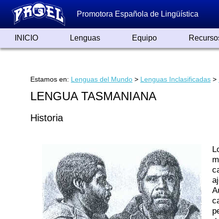
Promotora Española de Lingüística
INICIO
Lenguas
Equipo
Recurso
Lenguas de España
Lenguas del Mundo
Alfabetos ayer y hoy
Grandes Traductores
Qumrán
Colaboradores
Reconocimientos
Artículos
Cursos
Enlaces
Estamos en:
Lenguas del Mundo
>
Lenguas Inclasificadas
>
LENGUA TASMANIANA
Historia
L
m
c
a
A
c
p