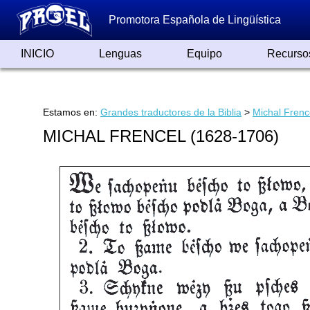
Promotora Española de Lingüística
INICIO
Lenguas
Equipo
Recurso
Lenguas de España
Lenguas del Mundo
Alfabetos ayer y hoy
Grandes Traductores
Qumrán
Colaboradores
Reconocimientos
Artículos
Cursos
Enlaces
Estamos en:
Grandes traductores de la Biblia
>
Michal Frenc
MICHAL FRENCEL (1628-1706)