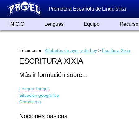
Promotora Española de Lingüística
INICIO
Lenguas
Equipo
Recurso
Lenguas de España
Lenguas del Mundo
Alfabetos ayer y hoy
Grandes Traductores
Qumrán
Colaboradores
Reconocimientos
Artículos
Cursos
Enlaces
Estamos en:
Alfabetos de ayer y de hoy
>
Escritura Xixia
ESCRITURA XIXIA
Más información sobre...
Lengua Tangut
Situación geográfica
Cronología
Nociones básicas