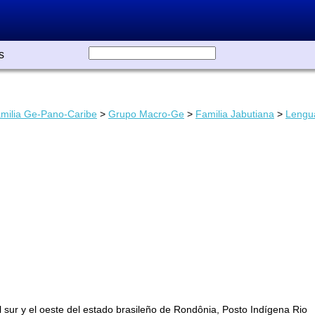
s
milia Ge-Pano-Caribe
>
Grupo Macro-Ge
>
Familia Jabutiana
>
Lengu
l sur y el oeste del estado brasileño de Rondônia, Posto Indígena Rio