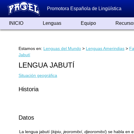
Promotora Española de Lingüística
INICIO
Lenguas
Equipo
Recurso
Lenguas de España
Lenguas del Mundo
Alfabetos ayer y hoy
Grandes Traductores
Qumrán
Colaboradores
Reconocimientos
Artículos
Cursos
Enlaces
Estamos en:
Lenguas del Mundo
>
Lenguas Amerindias
>
Fa
Jabutí
LENGUA JABUTÍ
Situación geográfica
Historia
Datos
La lengua jabutí (
kipiu
,
jeoromitxí
,
djeoromitxí
) se habla en e