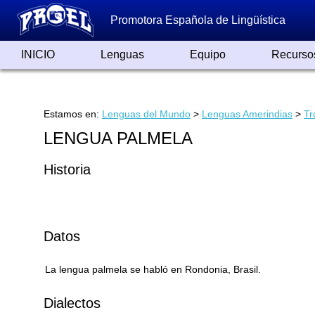
Promotora Española de Lingüística
INICIO
Lenguas
Equipo
Recurso
Lenguas de España
Lenguas del Mundo
Alfabetos ayer y hoy
Grandes Traductores
Qumrán
Colaboradores
Reconocimientos
Artículos
Cursos
Enlaces
Estamos en:
Lenguas del Mundo
>
Lenguas Amerindias
>
Tr
LENGUA PALMELA
Historia
Datos
La lengua palmela se habló en Rondonia, Brasil.
Dialectos