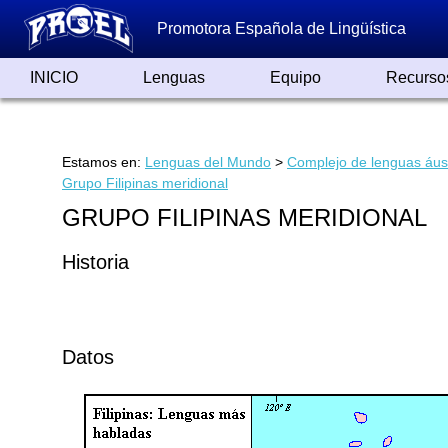
Promotora Española de Lingüística
INICIO
Lenguas
Equipo
Recurso
Lenguas de España
Lenguas del Mundo
Alfabetos ayer y hoy
Grandes Traductores
Qumrán
Colaboradores
Reconocimientos
Artículos
Cursos
Enlaces
Estamos en:
Lenguas del Mundo
>
Complejo de lenguas áus
Grupo Filipinas meridional
GRUPO FILIPINAS MERIDIONAL
Historia
Datos