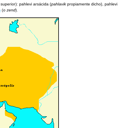
superior): pahlevi arsácida (
pahlavik
propiamente dicho), pahlevi
o
(o
zend
).