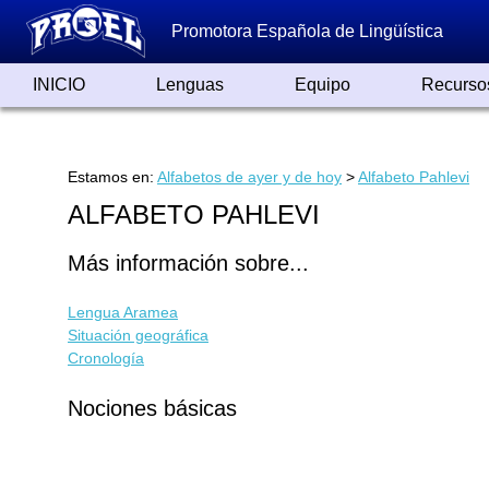
Promotora Española de Lingüística
INICIO
Lenguas
Equipo
Recurso
Lenguas de España
Lenguas del Mundo
Alfabetos ayer y hoy
Grandes Traductores
Qumrán
Colaboradores
Reconocimientos
Artículos
Cursos
Enlaces
Estamos en:
Alfabetos de ayer y de hoy
>
Alfabeto Pahlevi
ALFABETO PAHLEVI
Más información sobre...
Lengua Aramea
Situación geográfica
Cronología
Nociones básicas