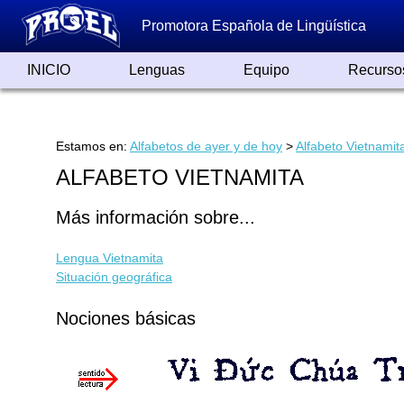
Promotora Española de Lingüística
INICIO
Lenguas
Equipo
Recurso
Lenguas de España
Lenguas del Mundo
Alfabetos ayer y hoy
Grandes Traductores
Qumrán
Colaboradores
Reconocimientos
Artículos
Cursos
Enlaces
Estamos en:
Alfabetos de ayer y de hoy
>
Alfabeto Vietnamit
ALFABETO VIETNAMITA
Más información sobre...
Lengua Vietnamita
Situación geográfica
Nociones básicas