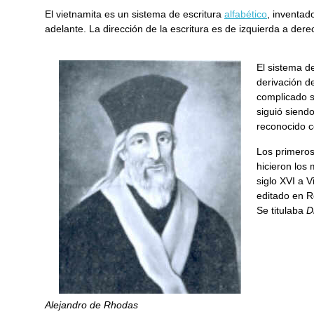
El vietnamita es un sistema de escritura
alfabético
, inventad
adelante. La dirección de la escritura es de izquierda a dere
El sistema d
derivación d
complicado s
siguió siend
reconocido c
Los primeros
hicieron los 
siglo XVI a V
editado en R
Se titulaba
D
Alejandro de Rhodas