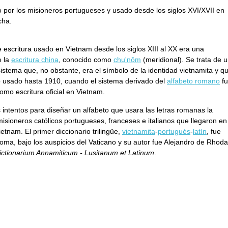
o por los misioneros portugueses y usado desde los siglos XVI/XVII en
cha.
e escritura usado en Vietnam desde los siglos XIII al XX era una
e la
escritura china
, conocido como
chu'nôm
(meridional). Se trata de 
istema que, no obstante, era el símbolo de la identidad vietnamita y q
o usado hasta 1910, cuando el sistema derivado del
alfabeto romano
fu
omo escritura oficial en Vietnam.
 intentos para diseñar un alfabeto que usara las letras romanas la
misioneros católicos portugueses, franceses e italianos que llegaron en
ietnam. El primer diccionario trilingüe,
vietnamita
-
portugués
-
latín
, fue
oma, bajo los auspicios del Vaticano y su autor fue Alejandro de Rhoda
ictionarium Annamiticum - Lusitanum et Latinum
.