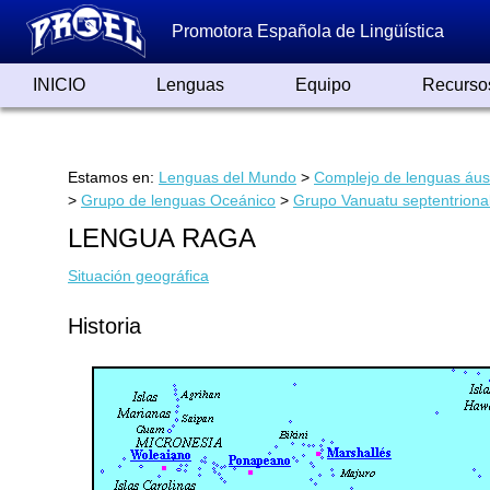
Promotora Española de Lingüística
INICIO
Lenguas
Equipo
Recurso
Lenguas de España
Lenguas del Mundo
Alfabetos ayer y hoy
Grandes Traductores
Qumrán
Colaboradores
Reconocimientos
Artículos
Cursos
Enlaces
Estamos en:
Lenguas del Mundo
>
Complejo de lenguas áus
>
Grupo de lenguas Oceánico
>
Grupo Vanuatu septentrional
LENGUA RAGA
Situación geográfica
Historia