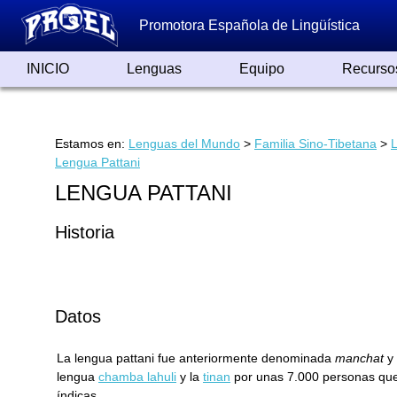
Promotora Española de Lingüística
INICIO
Lenguas
Equipo
Recurso
Lenguas de España
Lenguas del Mundo
Alfabetos ayer y hoy
Grandes Traductores
Qumrán
Colaboradores
Reconocimientos
Artículos
Cursos
Enlaces
Estamos en:
Lenguas del Mundo
>
Familia Sino-Tibetana
>
Lengua Pattani
LENGUA PATTANI
Historia
Datos
La lengua pattani fue anteriormente denominada
manchat
y 
lengua
chamba lahuli
y la
tinan
por unas 7.000 personas que 
índicas.