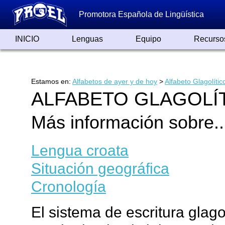
Promotora Española de Lingüística
INICIO
Lenguas
Equipo
Recurso
Lenguas de España
Lenguas del Mundo
Alfabetos ayer y hoy
Grandes Traductores
Qumrán
Colaboradores
Reconocimientos
Artículos
Cursos
Enlaces
Estamos en:
Alfabetos de ayer y de hoy
>
Alfabeto Glagolític
ALFABETO GLAGOLÍ
Más información sobre..
Lengua croata
Situación geográfica
Cronología
El sistema de escritura glago