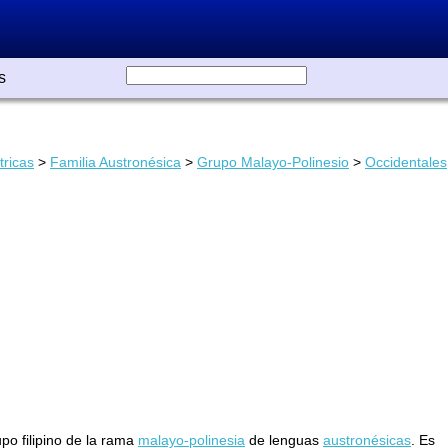
s
tricas
>
Familia Austronésica
>
Grupo Malayo-Polinesio
>
Occidentales
upo filipino de la rama
malayo-polinesia
de lenguas
austronésicas
. Es