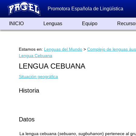
Promotora Española de Lingüística
INICIO
Lenguas
Equipo
Recurso
Lenguas de España
Lenguas del Mundo
Alfabetos ayer y hoy
Grandes Traductores
Qumrán
Colaboradores
Reconocimientos
Artículos
Cursos
Enlaces
Estamos en:
Lenguas del Mundo
>
Complejo de lenguas áus
Lengua Cebuana
LENGUA CEBUANA
Situación geográfica
Historia
Datos
La lengua cebuana (
sebuano
,
sugbuhanon
) pertenece al gr