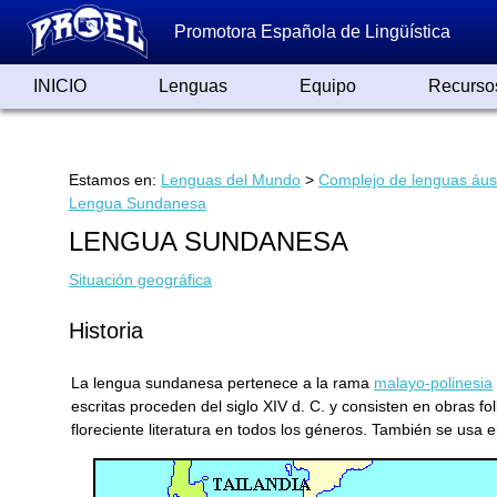
Promotora Española de Lingüística
INICIO
Lenguas
Equipo
Recurso
Lenguas de España
Lenguas del Mundo
Alfabetos ayer y hoy
Grandes Traductores
Qumrán
Colaboradores
Reconocimientos
Artículos
Cursos
Enlaces
Estamos en:
Lenguas del Mundo
>
Complejo de lenguas áus
Lengua Sundanesa
LENGUA SUNDANESA
Situación geográfica
Historia
La lengua sundanesa pertenece a la rama
malayo-polinesia
escritas proceden del siglo XIV d. C. y consisten en obras f
floreciente literatura en todos los géneros. También se usa