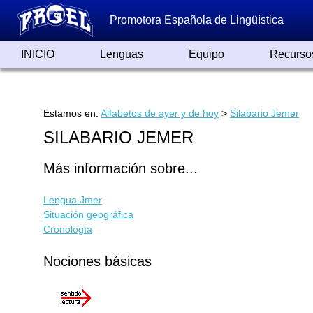
Promotora Española de Lingüística
INICIO
Lenguas
Equipo
Recurso
Lenguas de España
Lenguas del Mundo
Alfabetos ayer y hoy
Grandes Traductores
Qumrán
Colaboradores
Reconocimientos
Artículos
Cursos
Enlaces
Estamos en:
Alfabetos de ayer y de hoy
>
Silabario Jemer
SILABARIO JEMER
Más información sobre...
Lengua Jmer
Situación geográfica
Cronología
Nociones básicas