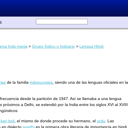
s
ma Indo-irania
>
Grupo Índico o Indoario
>
Lengua Hindi
rias
de la familia
indoeuropea
, siendo una de las lenguas oficiales en la
frecuencia desde la partición de 1947. Así se llamaba a una lengua
róximos a Delhi, se extendió por la India entre los siglos XVI al XVIII
ngüísticos.
s
kari boli
, el mismo de donde procede su hermano, el
urdu
. Las
as en dialecto
avadhi
es la primera obra literaria de importancia en hindi.